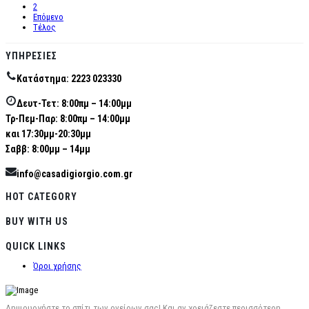
2
Επόμενο
Τέλος
ΥΠΗΡΕΣΊΕΣ
Κατάστημα: 2223 023330
Δευτ-Τετ: 8:00πμ – 14:00μμ
Τρ-Πεμ-Παρ: 8:00πμ – 14:00μμ
και 17:30μμ-20:30μμ
Σαββ: 8:00μμ – 14μμ
info@casadigiorgio.com.gr
HOT CATEGORY
BUY WITH US
QUICK LINKS
Όροι χρήσης
Δημιουργήστε το σπίτι των ονείρων σας! Και αν χρειάζεστε περισσότερη