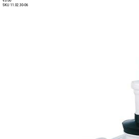
€0.00
SKU
11.02.30-06