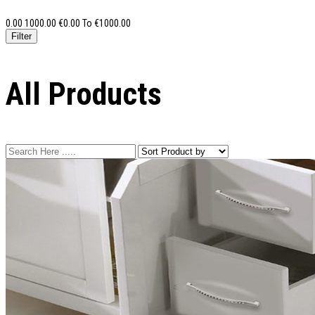
0.00
1000.00
€
0.00
To €
1000.00
All Products