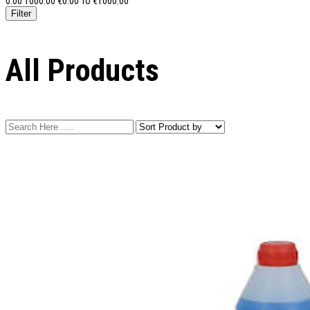
0.00
1000.00
€
0.00
To €
1000.00
All Products